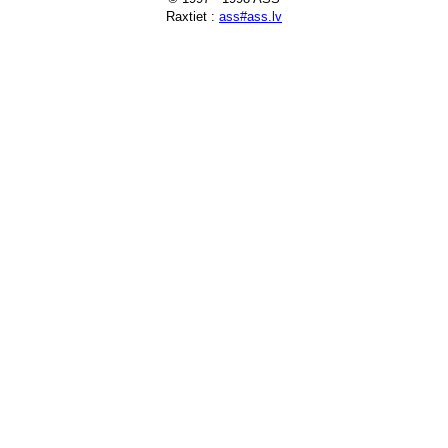
Raxtiet :
ass#ass.lv