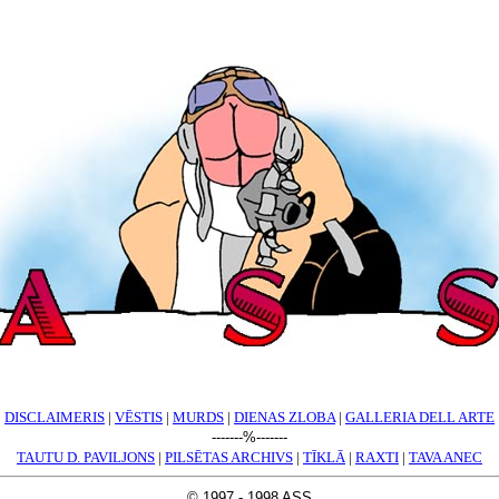
DISCLAIMERIS
|
VĒSTIS
|
MURDS
|
DIENAS ZLOBA
|
GALLERIA DELL ARTE
-------%-------
TAUTU D. PAVILJONS
|
PILSĒTAS ARCHIVS
|
TĪKLĀ
|
RAXTI
|
TAVA ANEC
© 1997 - 1998 ASS